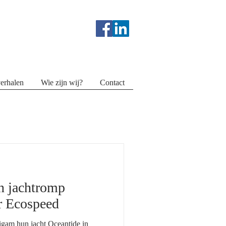
erhalen
Wie zijn wij?
Contact
n jachtromp
r Ecospeed
gam hun jacht Oceantide in