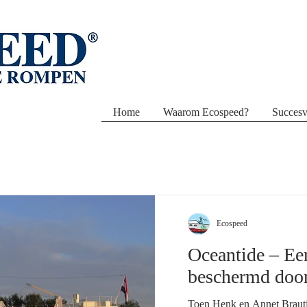
Home
Waarom Ecospeed?
Succesv
Ecospeed
Oceantide – Ee
beschermd doo
Toen Henk en Annet Brauti